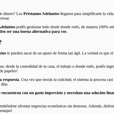
 de dinero? Los
Préstamos Adelantos
llegaron para simplificarte la vida
eresar.
Adelantos
podés gestionar todo desde donde estés, de manera 100% onl
den ser una buena alternativa para vos
.
?
ntos
te pueden sacar de un apuro de forma tan ágil. La verdad es que el s
que, desde la comodidad de tu casa, el trabajo o donde estés, podés ingr
 de papeles!
la respuesta
. Una vez que enviás tu solicitud, el sistema la procesa casi 
 días.
 encuentran con un gasto imprevisto y necesitan una solución fina
rmitiéndote afrontar urgencias económicas sin demoras. Además, disfru
entajas!