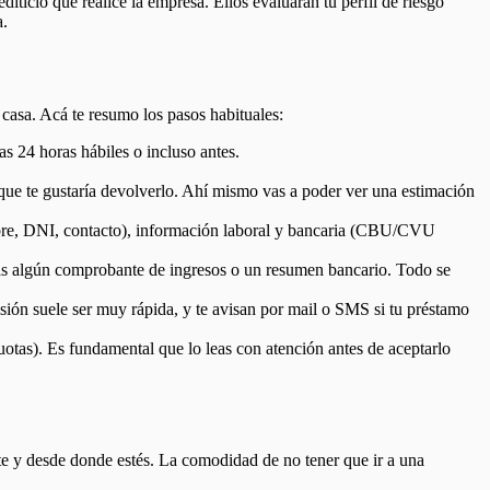
rediticio que realice la empresa. Ellos evaluarán tu perfil de riesgo
a.
 casa. Acá te resumo los pasos habituales:
s 24 horas hábiles o incluso antes.
 que te gustaría devolverlo. Ahí mismo vas a poder ver una estimación
ombre, DNI, contacto), información laboral y bancaria (CBU/CVU
zás algún comprobante de ingresos o un resumen bancario. Todo se
isión suele ser muy rápida, y te avisan por mail o SMS si tu préstamo
cuotas). Es fundamental que lo leas con atención antes de aceptarlo
ante y desde donde estés. La comodidad de no tener que ir a una