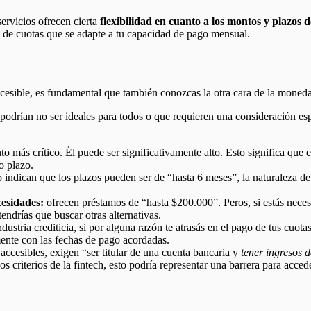
ervicios ofrecen cierta
flexibilidad en cuanto a los montos y plazos 
n de cuotas que se adapte a tu capacidad de pago mensual.
cesible, es fundamental que también conozcas la otra cara de la moned
 podrían no ser ideales para todos o que requieren una consideración esp
nto más crítico. Él puede ser significativamente alto. Esto significa que 
go plazo.
ndican que los plazos pueden ser de “hasta 6 meses”, la naturaleza de 
esidades:
ofrecen préstamos de “hasta $200.000”. Peros, si estás nece
endrías que buscar otras alternativas.
dustria crediticia, si por alguna razón te atrasás en el pago de tus cuo
mente con las fechas de pago acordadas.
accesibles, exigen “ser titular de una cuenta bancaria y
tener ingresos 
s criterios de la fintech, esto podría representar una barrera para acced