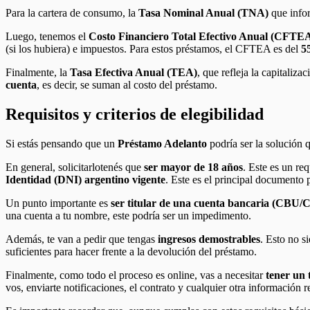
Para la cartera de consumo, la
Tasa Nominal Anual (TNA)
que info
Luego, tenemos el
Costo Financiero Total Efectivo Anual (CFTE
(si los hubiera) e impuestos. Para estos préstamos, el CFTEA es del
5
Finalmente, la
Tasa Efectiva Anual (TEA)
, que refleja la capitaliza
cuenta
, es decir, se suman al costo del préstamo.
Requisitos y criterios de elegibilidad
Si estás pensando que un
Préstamo Adelanto
podría ser la solución q
En general, solicitarlotenés que
ser mayor de 18 años
. Este es un re
Identidad (DNI) argentino vigente
. Este es el principal documento p
Un punto importante es
ser titular de una cuenta bancaria (CBU
una cuenta a tu nombre, este podría ser un impedimento.
Además, te van a pedir que tengas
ingresos demostrables
. Esto no s
suficientes para hacer frente a la devolución del préstamo.
Finalmente, como todo el proceso es online, vas a necesitar
tener un 
vos, enviarte notificaciones, el contrato y cualquier otra información 