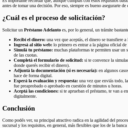
Es importante recordar que, aunque cumplas con estos requisitos básic
antes de tomar una decisión. Por eso, siempre es bueno asegurarte de 
¿Cuál es el proceso de solicitación?
Solicitar un
Préstamo Adelanto
es, por lo general, un trámite bastan
Recibí el dinero:
una vez que aceptás, el dinero se transfiere 
Ingresá al sitio web:
lo primero es entrar a la página oficial d
Simulá tu préstamo:
muchas plataformas te permiten usar un si
de las cuotas.
Completá el formulario de solicitud:
si te convence la simula
donde querés recibir el dinero).
Adjuntá la documentación (si es necesaria):
en algunos casos
hace de forma digital.
Esperá la evaluación y respuesta:
una vez que enviás todo, la 
fue preaprobado o aprobado en cuestión de minutos u horas.
Aceptá las condiciones:
si te aprueban el préstamo, te van a e
digitalmente.
Conclusión
Como podés ver, su principal atractivo radica en la agilidad del proce
sucursal y los requisitos, en general, más flexibles que los de la banc