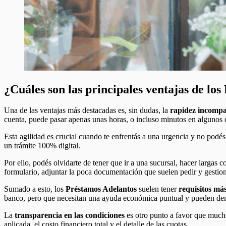
¿Cuáles son las principales ventajas de lo
Una de las ventajas más destacadas es, sin dudas, la
rapidez incompa
cuenta, puede pasar apenas unas horas, o incluso minutos en algunos
Esta agilidad es crucial cuando te enfrentás a una urgencia y no podés 
un trámite 100% digital.
Por ello, podés olvidarte de tener que ir a una sucursal, hacer largas
formulario, adjuntar la poca documentación que suelen pedir y gestio
Sumado a esto, los
Préstamos Adelantos
suelen tener
requisitos más
banco, pero que necesitan una ayuda económica puntual y pueden dem
La
transparencia en las condiciones
es otro punto a favor que muchos
aplicada, el costo financiero total y el detalle de las cuotas.