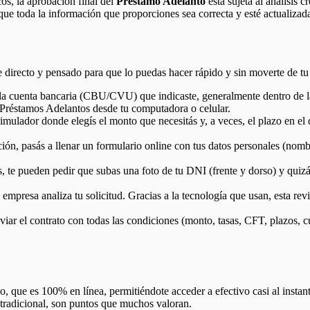
os, la aprobación final del
Préstamo Adelanto
está sujeta al análisis c
que toda la información que proporciones sea correcta y esté actualizad
te directo y pensado para que lo puedas hacer rápido y sin moverte de tu
a la cuenta bancaria (CBU/CVU) que indicaste, generalmente dentro de la
e Préstamos Adelantos desde tu computadora o celular.
mulador donde elegís el monto que necesitás y, a veces, el plazo en el
ción, pasás a llenar un formulario online con tus datos personales (n
, te pueden pedir que subas una foto de tu DNI (frente y dorso) y qui
empresa analiza tu solicitud. Gracias a la tecnología que usan, esta rev
nviar el contrato con todas las condiciones (monto, tasas, CFT, plazos, 
so, que es 100% en línea, permitiéndote acceder a efectivo casi al inst
a tradicional, son puntos que muchos valoran.