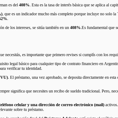
rman es del
408%
. Esta es la tasa de interés básica que se aplica al cap
A)
, que es un indicador mucho más completo porque incluye no solo la
52%
.
ción de los intereses, se sitúa también en un
408%
.Es fundamental que 
ue necesitás, es importante que primero revises si cumplís con los requi
quisito legal básico para cualquier tipo de contrato financiero en Argen
ara verificar tu identidad.
/CVU)
. El préstamo, una vez aprobado, se deposita directamente en esta c
iempre significa que necesites un recibo de sueldo tradicional. Pero, n
teléfono celular y una dirección de correo electrónico (mail)
activos.
relevante sobre tu préstamo.