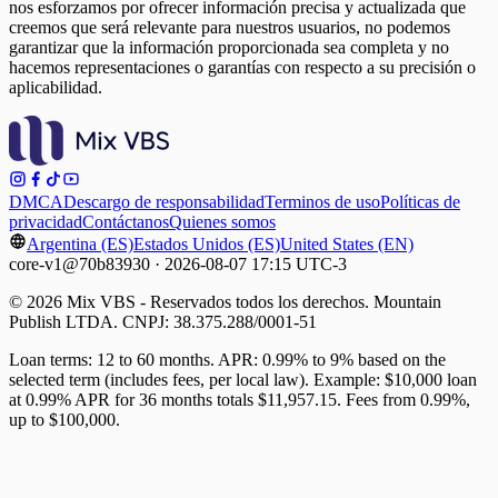
nos esforzamos por ofrecer información precisa y actualizada que
creemos que será relevante para nuestros usuarios, no podemos
garantizar que la información proporcionada sea completa y no
hacemos representaciones o garantías con respecto a su precisión o
aplicabilidad.
DMCA
Descargo de responsabilidad
Terminos de uso
Políticas de
privacidad
Contáctanos
Quienes somos
Argentina (ES)
Estados Unidos (ES)
United States (EN)
core-v1@70b83930 · 2026-08-07 17:15 UTC-3
© 2026 Mix VBS - Reservados todos los derechos. Mountain
Publish LTDA. CNPJ: 38.375.288/0001-51
Loan terms: 12 to 60 months. APR: 0.99% to 9% based on the
selected term (includes fees, per local law). Example: $10,000 loan
at 0.99% APR for 36 months totals $11,957.15. Fees from 0.99%,
up to $100,000.