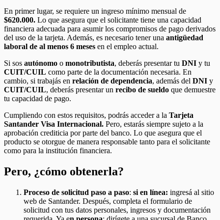
En primer lugar, se requiere un ingreso mínimo mensual de
$620.000.
Lo que asegura que el solicitante tiene una capacidad
financiera adecuada para asumir los compromisos de pago derivados
del uso de la tarjeta. Además, es necesario tener una
antigüedad
laboral de al menos 6 meses
en el empleo actual.
Si sos
autónomo
o
monotributista
, deberás presentar tu
DNI
y tu
CUIT/CUIL
como parte de la documentación necesaria. En
cambio, si trabajás en
relación de dependencia
, además del
DNI
y
CUIT/CUIL
, deberás presentar un
recibo de sueldo
que demuestre
tu capacidad de pago.
Cumpliendo con estos requisitos, podrás acceder a la
Tarjeta
Santander Visa Internacional.
Pero, estarás siempre sujeto a la
aprobación crediticia por parte del banco. Lo que asegura que el
producto se otorgue de manera responsable tanto para el solicitante
como para la institución financiera.
Pero, ¿cómo obtenerla?
Proceso de solicitud paso a paso
:
si en línea:
ingresá al sitio
web de Santander. Después, completa el formulario de
solicitud con tus datos personales, ingresos y documentación
requerida. Ya e
n persona
: dirígete a una sucursal de Banco