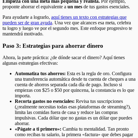
Empieza con una meta más pequeña y realista.
Por ejemplo,
proponte ahorrar el equivalente a
un mes
de tus gastos esenciales.
Para ayudarte a lograrlo,
aquí tienes un texto con estrategias que
pueden ser de gran ayuda
. Una vez que alcances esa meta, celebra
tu logro y luego ve por el segundo mes. Este enfoque progresivo te
mantendrá motivado.
Paso 3: Estrategias para ahorrar dinero
Ahora, la parte práctica: ¿de dónde sacar el dinero? Aquí tienes
algunas estrategias efectivas:
Automatiza tus ahorros:
Esta es la regla de oro. Configura
una transferencia automática desde tu cuenta de cheques a una
cuenta de ahorros separada cada día de pago. Incluso si
empiezas con $25 o $50 por quincena, la constancia es lo que
importa.
Recorta gastos no esenciales:
Revisa tus suscripciones
(¿realmente necesitas todas esas plataformas de streaming?),
limita las comidas fuera de casa y reduce las compras
impulsivas. Cada dólar que no gastas es un dólar que puedes
ahorrar.
«Págate a ti primero»:
Cambia tu mentalidad. Tan pronto
como recibas tu salario, la primera «factura» que debes pagar