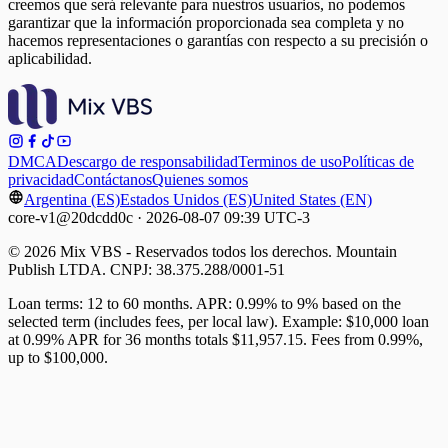
creemos que será relevante para nuestros usuarios, no podemos
garantizar que la información proporcionada sea completa y no
hacemos representaciones o garantías con respecto a su precisión o
aplicabilidad.
DMCA
Descargo de responsabilidad
Terminos de uso
Políticas de
privacidad
Contáctanos
Quienes somos
Argentina (ES)
Estados Unidos (ES)
United States (EN)
core-v1@20dcdd0c · 2026-08-07 09:39 UTC-3
© 2026 Mix VBS - Reservados todos los derechos. Mountain
Publish LTDA. CNPJ: 38.375.288/0001-51
Loan terms: 12 to 60 months. APR: 0.99% to 9% based on the
selected term (includes fees, per local law). Example: $10,000 loan
at 0.99% APR for 36 months totals $11,957.15. Fees from 0.99%,
up to $100,000.