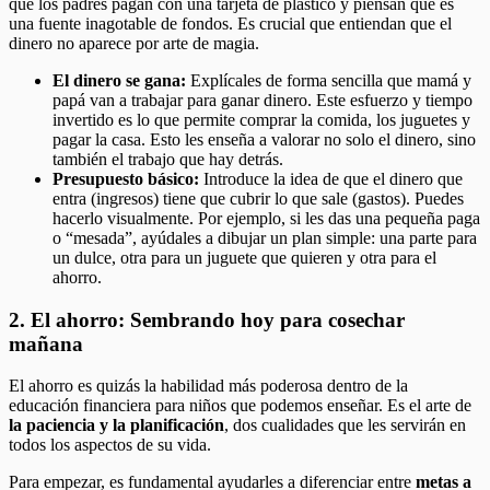
que los padres pagan con una tarjeta de plástico y piensan que es
una fuente inagotable de fondos. Es crucial que entiendan que el
dinero no aparece por arte de magia.
El dinero se gana:
Explícales de forma sencilla que mamá y
papá van a trabajar para ganar dinero. Este esfuerzo y tiempo
invertido es lo que permite comprar la comida, los juguetes y
pagar la casa. Esto les enseña a valorar no solo el dinero, sino
también el trabajo que hay detrás.
Presupuesto básico:
Introduce la idea de que el dinero que
entra (ingresos) tiene que cubrir lo que sale (gastos). Puedes
hacerlo visualmente. Por ejemplo, si les das una pequeña paga
o “mesada”, ayúdales a dibujar un plan simple: una parte para
un dulce, otra para un juguete que quieren y otra para el
ahorro.
2. El ahorro: Sembrando hoy para cosechar
mañana
El ahorro es quizás la habilidad más poderosa dentro de la
educación financiera para niños que podemos enseñar. Es el arte de
la paciencia y la planificación
, dos cualidades que les servirán en
todos los aspectos de su vida.
Para empezar, es fundamental ayudarles a diferenciar entre
metas a