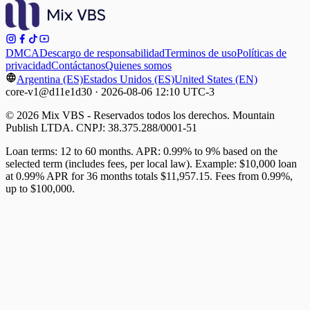
DMCA
Descargo de responsabilidad
Terminos de uso
Políticas de
privacidad
Contáctanos
Quienes somos
Argentina (ES)
Estados Unidos (ES)
United States (EN)
core-v1@d11e1d30 · 2026-08-06 12:10 UTC-3
© 2026 Mix VBS - Reservados todos los derechos. Mountain
Publish LTDA. CNPJ: 38.375.288/0001-51
Loan terms: 12 to 60 months. APR: 0.99% to 9% based on the
selected term (includes fees, per local law). Example: $10,000 loan
at 0.99% APR for 36 months totals $11,957.15. Fees from 0.99%,
up to $100,000.