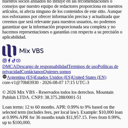
nuestros socios afiliados no influye en las recomendaciones o
consejos que nuestro equipo de redactores proporciona en nuestros
artículos, ni afecta ninguno de los contenidos de este sitio. Aunque
nos esforzamos por ofrecer información precisa y actualizada que
creemos que será relevante para nuestros usuarios, no podemos
garantizar que la información proporcionada sea completa y no
hacemos representaciones o garantías con respecto a su precisión o
aplicabilidad.
DMCA
Descargo de responsabilidad
Terminos de uso
Políticas de
privacidad
Contáctanos
Quienes somos
Argentina (ES)
Estados Unidos (ES)
United States (EN)
core-v1@70b83930 · 2026-08-07 17:15 UTC-3
© 2026 Mix VBS - Reservados todos los derechos. Mountain
Publish LTDA. CNPJ: 38.375.288/0001-51
Loan terms: 12 to 60 months. APR: 0.99% to 9% based on the
selected term (includes fees, per local law). Example: $10,000 loan
at 0.99% APR for 36 months totals $11,957.15. Fees from 0.99%,
up to $100,000.