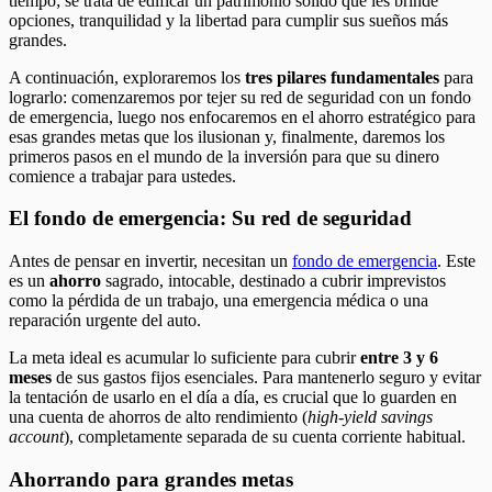
tiempo; se trata de edificar un patrimonio sólido que les brinde
opciones, tranquilidad y la libertad para cumplir sus sueños más
grandes.
A continuación, exploraremos los
tres pilares fundamentales
para
lograrlo: comenzaremos por tejer su red de seguridad con un fondo
de emergencia, luego nos enfocaremos en el ahorro estratégico para
esas grandes metas que los ilusionan y, finalmente, daremos los
primeros pasos en el mundo de la inversión para que su dinero
comience a trabajar para ustedes.
El fondo de emergencia: Su red de seguridad
Antes de pensar en invertir, necesitan un
fondo de emergencia
. Este
es un
ahorro
sagrado, intocable, destinado a cubrir imprevistos
como la pérdida de un trabajo, una emergencia médica o una
reparación urgente del auto.
La meta ideal es acumular lo suficiente para cubrir
entre 3 y 6
meses
de sus gastos fijos esenciales. Para mantenerlo seguro y evitar
la tentación de usarlo en el día a día, es crucial que lo guarden en
una cuenta de ahorros de alto rendimiento (
high-yield savings
account
), completamente separada de su cuenta corriente habitual.
Ahorrando para grandes metas