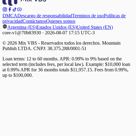
DMCA
Descargo de responsabilidad
Terminos de uso
Políticas de
privacidad
Contáctanos
Quienes somos
Argentina (ES)
Estados Unidos (ES)
United States (EN)
core-v1@70b83930 · 2026-08-07 17:15 UTC-3
© 2026 Mix VBS - Reservados todos los derechos. Mountain
Publish LTDA. CNPJ: 38.375.288/0001-51
Loan terms: 12 to 60 months. APR: 0.99% to 9% based on the
selected term (includes fees, per local law). Example: $10,000 loan
at 0.99% APR for 36 months totals $11,957.15. Fees from 0.99%,
up to $100,000.