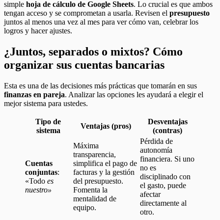
simple
hoja de cálculo de Google Sheets
. Lo crucial es que ambos
tengan acceso y se comprometan a usarla. Revisen el
presupuesto
juntos al menos una vez al mes para ver cómo van, celebrar los
logros y hacer ajustes.
¿Juntos, separados o mixtos? Cómo
organizar sus cuentas bancarias
Esta es una de las decisiones más prácticas que tomarán en sus
finanzas en pareja
. Analizar las opciones les ayudará a elegir el
mejor sistema para ustedes.
Tipo de
Desventajas
Ventajas (pros)
sistema
(contras)
Pérdida de
Máxima
autonomía
transparencia,
financiera. Si uno
Cuentas
simplifica el pago de
no es
conjuntas
:
facturas y la gestión
disciplinado con
«Todo
es
del presupuesto.
el gasto, puede
nuestro»
Fomenta la
afectar
mentalidad de
directamente al
equipo.
otro.