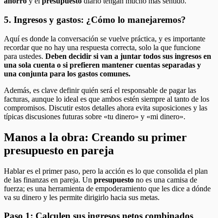
ahorro
y el
presupuesto
diario tengan mucho más sentido.
5. Ingresos y gastos: ¿Cómo lo manejaremos?
Aquí es donde la conversación se vuelve práctica, y es importante
recordar que no hay una respuesta correcta, solo la que funcione
para ustedes.
Deben decidir si van a juntar todos sus ingresos en
una sola cuenta o si prefieren mantener cuentas separadas y
una conjunta para los gastos comunes.
Además, es clave definir quién será el responsable de pagar las
facturas, aunque lo ideal es que ambos estén siempre al tanto de los
compromisos. Discutir estos detalles ahora evita suposiciones y las
típicas discusiones futuras sobre «tu dinero» y «mi dinero».
Manos a la obra: Creando su primer
presupuesto en pareja
Hablar es el primer paso, pero la acción es lo que consolida el plan
de las finanzas en pareja. Un
presupuesto
no es una camisa de
fuerza; es una herramienta de empoderamiento que les dice a dónde
va su dinero y les permite dirigirlo hacia sus metas.
Paso 1: Calculen sus ingresos netos combinados