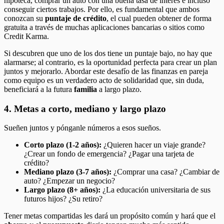
hipoteca, comprar un auto con una buena tasa de interés e incluso
conseguir ciertos trabajos. Por ello, es fundamental que ambos
conozcan su
puntaje de crédito
, el cual pueden obtener de forma
gratuita a través de muchas aplicaciones bancarias o sitios como
Credit Karma.
Si descubren que uno de los dos tiene un puntaje bajo, no hay que
alarmarse; al contrario, es la oportunidad perfecta para crear un plan
juntos y mejorarlo. Abordar este desafío de las finanzas en pareja
como equipo es un verdadero acto de solidaridad que, sin duda,
beneficiará a la futura
familia
a largo plazo.
4. Metas a corto, mediano y largo plazo
Sueñen juntos y pónganle números a esos sueños.
Corto plazo (1-2 años):
¿Quieren hacer un viaje grande?
¿Crear un fondo de emergencia? ¿Pagar una tarjeta de
crédito?
Mediano plazo (3-7 años):
¿Comprar una casa? ¿Cambiar de
auto? ¿Empezar un negocio?
Largo plazo (8+ años):
¿La educación universitaria de sus
futuros hijos? ¿Su retiro?
Tener metas compartidas les dará un propósito común y hará que el