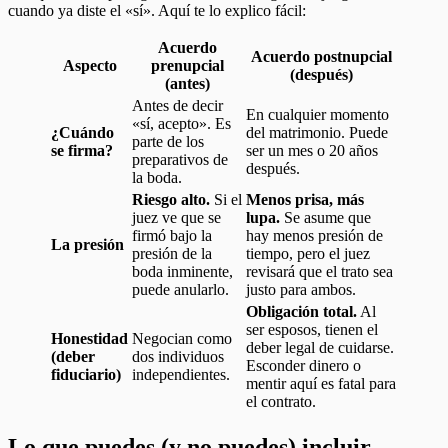
cuando ya diste el «sí». Aquí te lo explico fácil:
Acuerdo
Acuerdo postnupcial
Aspecto
prenupcial
(después)
(antes)
Antes de decir
En cualquier momento
«sí, acepto». Es
¿Cuándo
del matrimonio. Puede
parte de los
se firma?
ser un mes o 20 años
preparativos de
después.
la boda.
Riesgo alto.
Si el
Menos prisa, más
juez ve que se
lupa.
Se asume que
firmó bajo la
hay menos presión de
La presión
presión de la
tiempo, pero el juez
boda inminente,
revisará que el trato sea
puede anularlo.
justo para ambos.
Obligación total.
Al
ser esposos, tienen el
Honestidad
Negocian como
deber legal de cuidarse.
(deber
dos individuos
Esconder dinero o
fiduciario)
independientes.
mentir aquí es fatal para
el contrato.
Lo que puedes (y no puedes) incluir