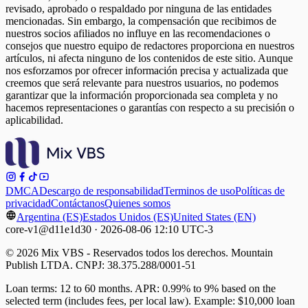
revisado, aprobado o respaldado por ninguna de las entidades
mencionadas. Sin embargo, la compensación que recibimos de
nuestros socios afiliados no influye en las recomendaciones o
consejos que nuestro equipo de redactores proporciona en nuestros
artículos, ni afecta ninguno de los contenidos de este sitio. Aunque
nos esforzamos por ofrecer información precisa y actualizada que
creemos que será relevante para nuestros usuarios, no podemos
garantizar que la información proporcionada sea completa y no
hacemos representaciones o garantías con respecto a su precisión o
aplicabilidad.
DMCA
Descargo de responsabilidad
Terminos de uso
Políticas de
privacidad
Contáctanos
Quienes somos
Argentina (ES)
Estados Unidos (ES)
United States (EN)
core-v1@d11e1d30 · 2026-08-06 12:10 UTC-3
© 2026 Mix VBS - Reservados todos los derechos. Mountain
Publish LTDA. CNPJ: 38.375.288/0001-51
Loan terms: 12 to 60 months. APR: 0.99% to 9% based on the
selected term (includes fees, per local law). Example: $10,000 loan