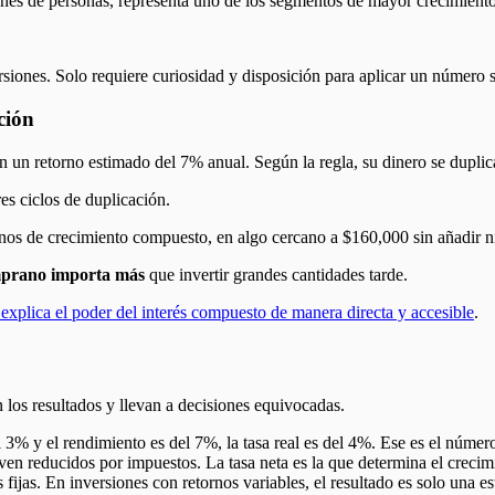
ones de personas, representa uno de los segmentos de mayor crecimien
siones. Solo requiere curiosidad y disposición para aplicar un número s
ción
n un retorno estimado del 7% anual. Según la regla, su dinero se dupl
es ciclos de duplicación.
minos de crecimiento compuesto, en algo cercano a $160,000 sin añadir 
prano importa más
que invertir grandes cantidades tarde.
 explica el poder del interés compuesto de manera directa y accesible
.
 los resultados y llevan a decisiones equivocadas.
el 3% y el rendimiento es del 7%, la tasa real es del 4%. Ese es el númer
en reducidos por impuestos. La tasa neta es la que determina el crecimi
 fijas. En inversiones con retornos variables, el resultado es solo una e