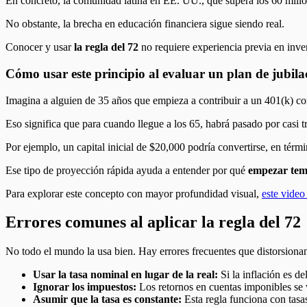
En concreto, la comunidad latina en EE. UU., que supera los 60 mill
No obstante, la brecha en educación financiera sigue siendo real.
Conocer y usar
la regla del 72
no requiere experiencia previa en inver
Cómo usar este principio al evaluar un plan de jubila
Imagina a alguien de 35 años que empieza a contribuir a un 401(k) co
Eso significa que para cuando llegue a los 65, habrá pasado por casi tr
Por ejemplo, un capital inicial de $20,000 podría convertirse, en tér
Ese tipo de proyección rápida ayuda a entender por qué
empezar tem
Para explorar este concepto con mayor profundidad visual,
este video
Errores comunes al aplicar la regla del 72
No todo el mundo la usa bien. Hay errores frecuentes que distorsionan
Usar la tasa nominal en lugar de la real:
Si la inflación es d
Ignorar los impuestos:
Los retornos en cuentas imponibles se v
Asumir que la tasa es constante:
Esta regla funciona con tasas