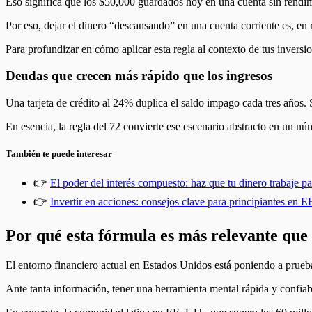
Eso significa que los $50,000 guardados hoy en una cuenta sin rendimi
Por eso, dejar el dinero “descansando” en una cuenta corriente es, en 
Para profundizar en cómo aplicar esta regla al contexto de tus inversi
Deudas que crecen más rápido que los ingresos
Una tarjeta de crédito al 24% duplica el saldo impago cada tres años.
En esencia, la regla del 72 convierte ese escenario abstracto en un 
También te puede interesar
👉
El poder del interés compuesto: haz que tu dinero trabaje par
👉
Invertir en acciones: consejos clave para principiantes en 
Por qué esta fórmula es más relevante que
El entorno financiero actual en Estados Unidos está poniendo a prueba 
Ante tanta información, tener una herramienta mental rápida y confia