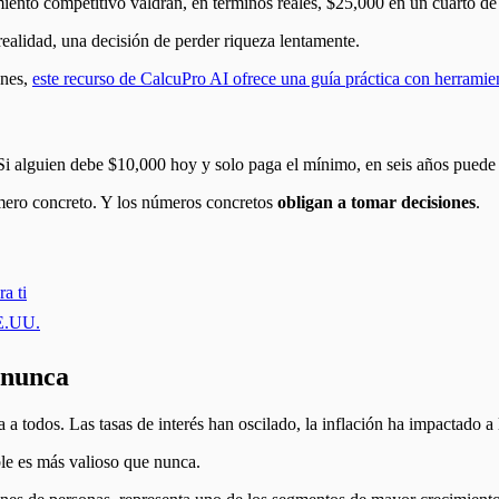
ento competitivo valdrán, en términos reales, $25,000 en un cuarto de 
realidad, una decisión de perder riqueza lentamente.
ones,
este recurso de CalcuPro AI ofrece una guía práctica con herramien
 Si alguien debe $10,000 hoy y solo paga el mínimo, en seis años puede
número concreto. Y los números concretos
obligan a tomar decisiones
.
a ti
EE.UU.
 nunca
a todos. Las tasas de interés han oscilado, la inflación ha impactado a l
ble es más valioso que nunca.