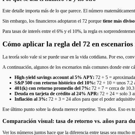
Este detalle importa más de lo que parece. El número matemáticamente
Sin embargo, los financieros adoptaron el 72 porque
tiene más diviso
Para tasas de interés entre el 6% y el 10%, la regla es sorprendentem
Cómo aplicar la regla del 72 en escenarios
La teoría solo vale si se puede usar en la vida cotidiana. Por eso, c
A continuación, algunos de los escenarios más comunes donde este cá
High-yield savings account al 5% APY:
72 ÷ 5 = aproximadam
S&P 500 con retorno histórico del 10%:
72 ÷ 10 = unos 7.2 a
401(k) con retorno promedio del 7%:
72 ÷ 7 = cerca de 10.3 
Deuda en tarjeta de crédito al 24% APR:
72 ÷ 24 = solo 3 a
Inflación al 3%:
72 ÷ 3 = 24 años para que el poder adquisitivo
Ese último punto sobre la deuda merece repetirse. Tres años. Eso es to
Comparación visual: tasa de retorno vs. años para du
Ver los números juntos hace que la diferencia entre tasas sea mucho más