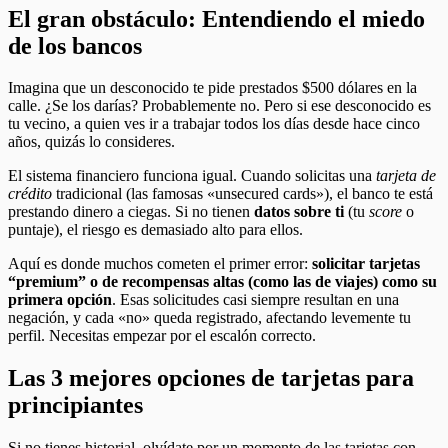
El gran obstáculo: Entendiendo el miedo
de los bancos
Imagina que un desconocido te pide prestados $500 dólares en la
calle. ¿Se los darías? Probablemente no. Pero si ese desconocido es
tu vecino, a quien ves ir a trabajar todos los días desde hace cinco
años, quizás lo consideres.
El sistema financiero funciona igual. Cuando solicitas una
tarjeta de
crédito
tradicional (las famosas «unsecured cards»), el banco te está
prestando dinero a ciegas. Si no tienen
datos sobre ti
(tu
score
o
puntaje), el riesgo es demasiado alto para ellos.
Aquí es donde muchos cometen el primer error:
solicitar tarjetas
“premium” o de recompensas altas (como las de viajes) como su
primera opción
. Esas solicitudes casi siempre resultan en una
negación, y cada «no» queda registrado, afectando levemente tu
perfil. Necesitas empezar por el escalón correcto.
Las 3 mejores opciones de tarjetas para
principiantes
Si no tienes historial, olvídate por un momento de las tarjetas con