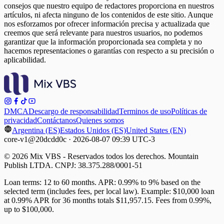
consejos que nuestro equipo de redactores proporciona en nuestros
artículos, ni afecta ninguno de los contenidos de este sitio. Aunque
nos esforzamos por ofrecer información precisa y actualizada que
creemos que será relevante para nuestros usuarios, no podemos
garantizar que la información proporcionada sea completa y no
hacemos representaciones o garantías con respecto a su precisión o
aplicabilidad.
DMCA
Descargo de responsabilidad
Terminos de uso
Políticas de
privacidad
Contáctanos
Quienes somos
Argentina (ES)
Estados Unidos (ES)
United States (EN)
core-v1@20dcdd0c · 2026-08-07 09:39 UTC-3
© 2026 Mix VBS - Reservados todos los derechos. Mountain
Publish LTDA. CNPJ: 38.375.288/0001-51
Loan terms: 12 to 60 months. APR: 0.99% to 9% based on the
selected term (includes fees, per local law). Example: $10,000 loan
at 0.99% APR for 36 months totals $11,957.15. Fees from 0.99%,
up to $100,000.