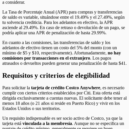
a considerar.
La Tasa de Porcentaje Anual (APR) para compras y transferencias
de saldo es variable, situándose entre el 19.49% y el 27.49%, según
tu solvencia crediticia. Para los adelantos en efectivo, la APR
asciende al 29.49%. En caso de retraso o devolución de un pago, se
podría aplicar una APR de penalización de hasta 29.99%.
En cuanto a las comisiones, las transferencias de saldo y los
adelantos de efectivo tienen un costo del 5% del monto (con un
mínimo de $5 y $10, respectivamente). Afortunadamente,
no hay
comisiones por transacciones en el extranjero
. Los pagos
atrasados o devueltos pueden generar una penalización de hasta $41.
Requisitos y criterios de elegibilidad
Para solicitar la
t
arjeta de c
rédito
Costco Anywhere
, es necesario
cumplir con ciertos criterios establecidos por Citi. Esta oferta está
dirigida exclusivamente a cuentas nuevas. El solicitante debe tener al
menos 18 años (o 21 años si reside en Puerto Rico) y vivir en los
Estados Unidos o sus territorios.
Un requisito indispensable es ser socio activo de Costco, ya que la
tarjeta está
vinculada a la membresía
. Aunque no se especifica un
puntaje de crédito mínimo, generalmente se requiere un buen