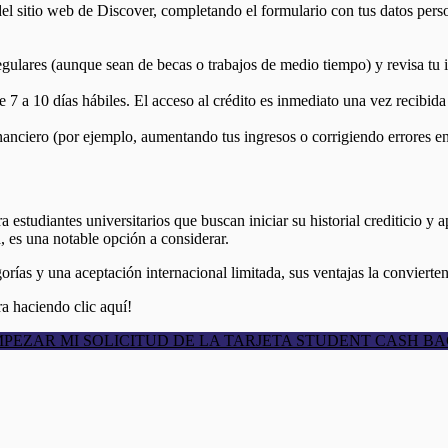
del sitio web de Discover, completando el formulario con tus datos pers
gulares (aunque sean de becas o trabajos de medio tiempo) y revisa tu i
e 7 a 10 días hábiles. El acceso al crédito es inmediato una vez recibida 
financiero (por ejemplo, aumentando tus ingresos o corrigiendo errores en
estudiantes universitarios que buscan iniciar su historial crediticio y
, es una notable opción a considerar.
orías y una aceptación internacional limitada, sus ventajas la conviert
ora haciendo clic aquí!
PEZAR MI SOLICITUD DE LA TARJETA STUDENT CASH B