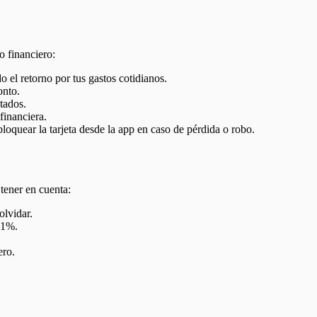
 financiero:
el retorno por tus gastos cotidianos.
onto.
tados.
financiera.
bloquear la tarjeta desde la app en caso de pérdida o robo.
tener en cuenta:
olvidar.
 1%.
ero.