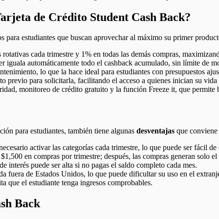
 Tarjeta de Crédito Student Cash Back?
s para estudiantes que buscan aprovechar al máximo su primer producto
otativas cada trimestre y 1% en todas las demás compras, maximizando 
ver iguala automáticamente todo el cashback acumulado, sin límite de m
enimiento, lo que la hace ideal para estudiantes con presupuestos ajus
 previo para solicitarla, facilitando el acceso a quienes inician su vida 
ridad, monitoreo de crédito gratuito y la función Freeze it, que permite 
ción para estudiantes, también tiene algunas
desventajas
que conviene 
cesario activar las categorías cada trimestre, lo que puede ser fácil de 
$1,500 en compras por trimestre; después, las compras generan solo el
 de interés puede ser alta si no pagas el saldo completo cada mes.
a fuera de Estados Unidos, lo que puede dificultar su uso en el extranj
cita que el estudiante tenga ingresos comprobables.
ash Back