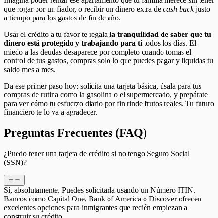
Imagina poder rentar ese apartamento que tu familia merece sin tener
que rogar por un fiador, o recibir un dinero extra de
cash back
justo
a tiempo para los gastos de fin de año.
Usar el crédito a tu favor te regala
la tranquilidad de saber que tu
dinero está protegido y trabajando para ti
todos los días. El
miedo a las deudas desaparece por completo cuando tomas el
control de tus gastos, compras solo lo que puedes pagar y liquidas tu
saldo mes a mes.
Da ese primer paso hoy: solicita una tarjeta básica, úsala para tus
compras de rutina como la gasolina o el supermercado, y prepárate
para ver cómo tu esfuerzo diario por fin rinde frutos reales. Tu futuro
financiero te lo va a agradecer.
Preguntas Frecuentes (FAQ)
¿Puedo tener una tarjeta de crédito si no tengo Seguro Social
(SSN)?
Sí, absolutamente. Puedes solicitarla usando un Número ITIN.
Bancos como Capital One, Bank of America o Discover ofrecen
excelentes opciones para inmigrantes que recién empiezan a
construir su crédito.