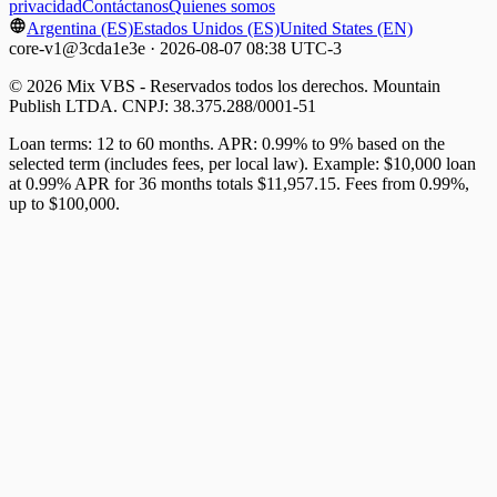
privacidad
Contáctanos
Quienes somos
Argentina (ES)
Estados Unidos (ES)
United States (EN)
core-v1@3cda1e3e · 2026-08-07 08:38 UTC-3
© 2026 Mix VBS - Reservados todos los derechos. Mountain
Publish LTDA. CNPJ: 38.375.288/0001-51
Loan terms: 12 to 60 months. APR: 0.99% to 9% based on the
selected term (includes fees, per local law). Example: $10,000 loan
at 0.99% APR for 36 months totals $11,957.15. Fees from 0.99%,
up to $100,000.