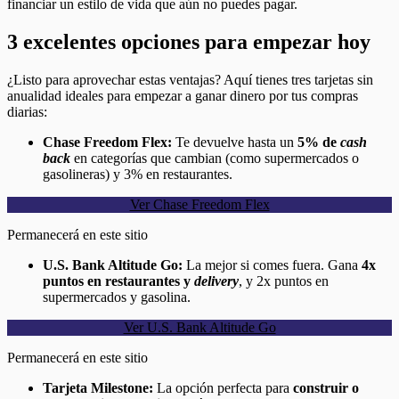
financiar un estilo de vida que aún no puedes pagar.
3 excelentes opciones para empezar hoy
¿Listo para aprovechar estas ventajas? Aquí tienes tres tarjetas sin
anualidad ideales para empezar a ganar dinero por tus compras
diarias:
Chase Freedom Flex:
Te devuelve hasta un
5% de
cash
back
en categorías que cambian (como supermercados o
gasolineras) y 3% en restaurantes.
Ver Chase Freedom Flex
Permanecerá en este sitio
U.S. Bank Altitude Go:
La mejor si comes fuera. Gana
4x
puntos en restaurantes y
delivery
, y 2x puntos en
supermercados y gasolina.
Ver U.S. Bank Altitude Go
Permanecerá en este sitio
Tarjeta Milestone:
La opción perfecta para
construir o